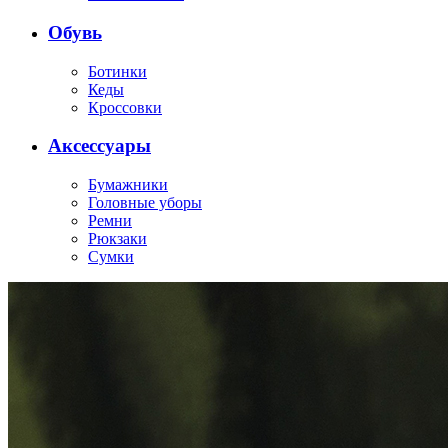
Обувь
Ботинки
Кеды
Кроссовки
Аксессуары
Бумажники
Головные уборы
Ремни
Рюкзаки
Сумки