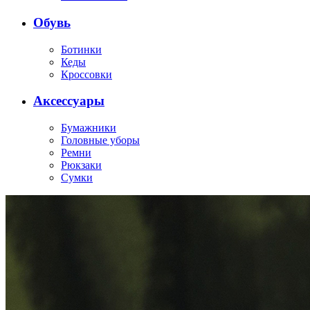
Обувь
Ботинки
Кеды
Кроссовки
Аксессуары
Бумажники
Головные уборы
Ремни
Рюкзаки
Сумки