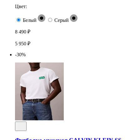
Цвет:
Белый
Серый
8 490 ₽
5 950 ₽
-30%