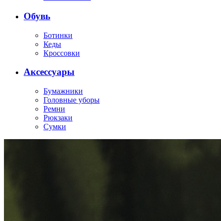
Обувь
Ботинки
Кеды
Кроссовки
Аксессуары
Бумажники
Головные уборы
Ремни
Рюкзаки
Сумки