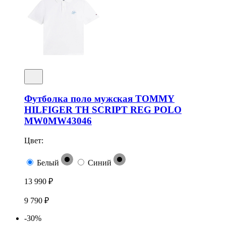
Футболка поло мужская TOMMY
HILFIGER TH SCRIPT REG POLO
MW0MW43046
Цвет:
Белый
Синий
13 990 ₽
9 790 ₽
-30%