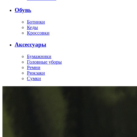
Обувь
Ботинки
Кеды
Кроссовки
Аксессуары
Бумажники
Головные уборы
Ремни
Рюкзаки
Сумки