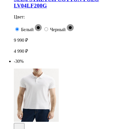
LV04LF200G
Цвет:
Белый
Черный
9 990 ₽
4 990 ₽
-30%