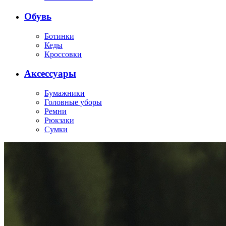
Обувь
Ботинки
Кеды
Кроссовки
Аксессуары
Бумажники
Головные уборы
Ремни
Рюкзаки
Сумки