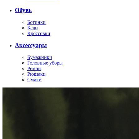
Обувь
Ботинки
Кеды
Кроссовки
Аксессуары
Бумажники
Головные уборы
Ремни
Рюкзаки
Сумки