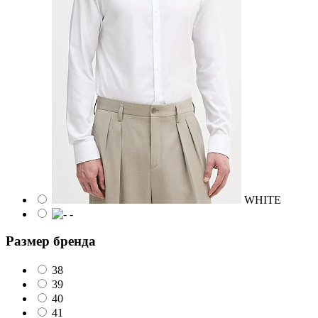
WHITE
-
Размер бренда
38
39
40
41