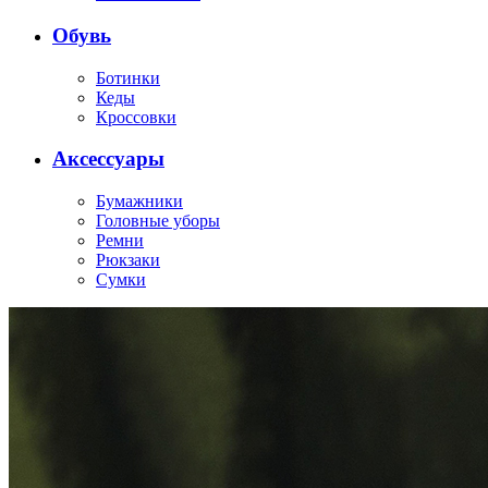
Обувь
Ботинки
Кеды
Кроссовки
Аксессуары
Бумажники
Головные уборы
Ремни
Рюкзаки
Сумки