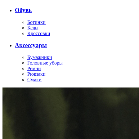
Обувь
Ботинки
Кеды
Кроссовки
Аксессуары
Бумажники
Головные уборы
Ремни
Рюкзаки
Сумки