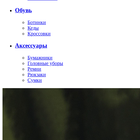
Обувь
Ботинки
Кеды
Кроссовки
Аксессуары
Бумажники
Головные уборы
Ремни
Рюкзаки
Сумки