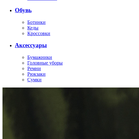
Обувь
Ботинки
Кеды
Кроссовки
Аксессуары
Бумажники
Головные уборы
Ремни
Рюкзаки
Сумки