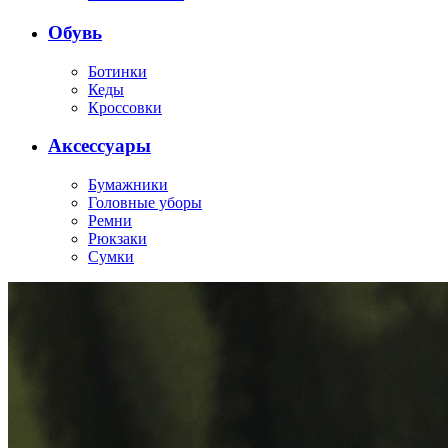
Обувь
Ботинки
Кеды
Кроссовки
Аксессуары
Бумажники
Головные уборы
Ремни
Рюкзаки
Сумки