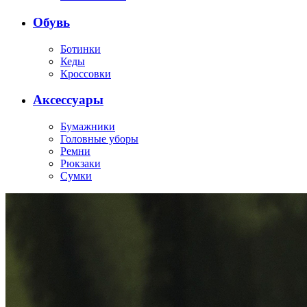
Обувь
Ботинки
Кеды
Кроссовки
Аксессуары
Бумажники
Головные уборы
Ремни
Рюкзаки
Сумки