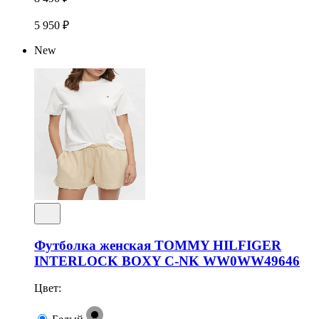
5 950 ₽
New
Футболка женская TOMMY HILFIGER
INTERLOCK BOXY C-NK WW0WW49646
Цвет: