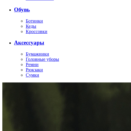
Обувь
Ботинки
Кеды
Кроссовки
Аксессуары
Бумажники
Головные уборы
Ремни
Рюкзаки
Сумки