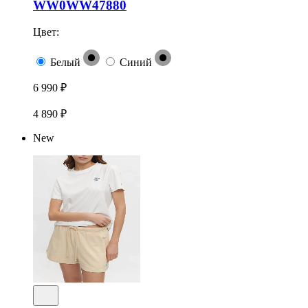
WW0WW47880
Цвет:
Белый
Синий
6 990 ₽
4 890 ₽
New