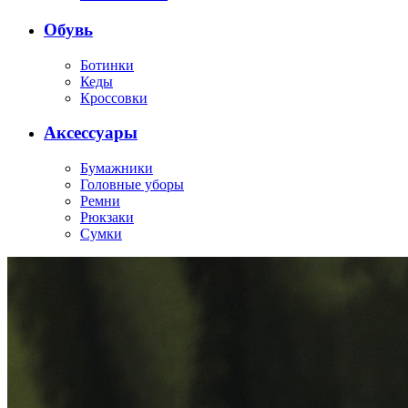
Обувь
Ботинки
Кеды
Кроссовки
Аксессуары
Бумажники
Головные уборы
Ремни
Рюкзаки
Сумки