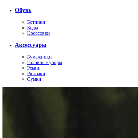
Обувь
Ботинки
Кеды
Кроссовки
Аксессуары
Бумажники
Головные уборы
Ремни
Рюкзаки
Сумки