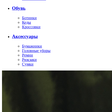
Обувь
Ботинки
Кеды
Кроссовки
Аксессуары
Бумажники
Головные уборы
Ремни
Рюкзаки
Сумки