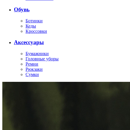
Обувь
Ботинки
Кеды
Кроссовки
Аксессуары
Бумажники
Головные уборы
Ремни
Рюкзаки
Сумки