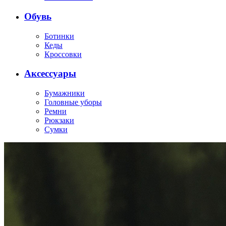
Обувь
Ботинки
Кеды
Кроссовки
Аксессуары
Бумажники
Головные уборы
Ремни
Рюкзаки
Сумки