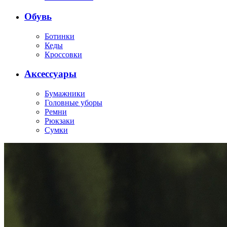
Обувь
Ботинки
Кеды
Кроссовки
Аксессуары
Бумажники
Головные уборы
Ремни
Рюкзаки
Сумки