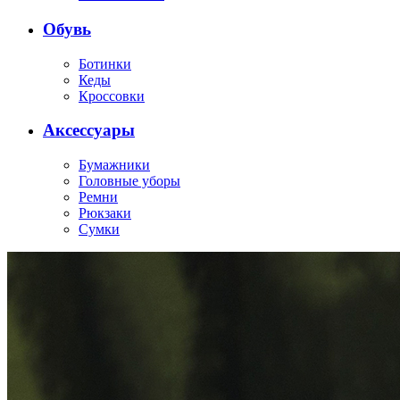
Обувь
Ботинки
Кеды
Кроссовки
Аксессуары
Бумажники
Головные уборы
Ремни
Рюкзаки
Сумки