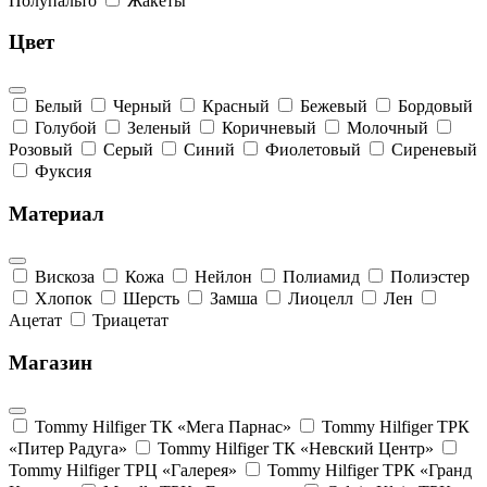
Полупальто
Жакеты
Цвет
Белый
Черный
Красный
Бежевый
Бордовый
Голубой
Зеленый
Коричневый
Молочный
Розовый
Серый
Синий
Фиолетовый
Сиреневый
Фуксия
Материал
Вискоза
Кожа
Нейлон
Полиамид
Полиэстер
Хлопок
Шерсть
Замша
Лиоцелл
Лен
Ацетат
Триацетат
Магазин
Tommy Hilfiger ТК «Мега Парнас»
Tommy Hilfiger ТРК
«Питер Радуга»
Tommy Hilfiger ТК «Невский Центр»
Tommy Hilfiger ТРЦ «Галерея»
Tommy Hilfiger ТРК «Гранд