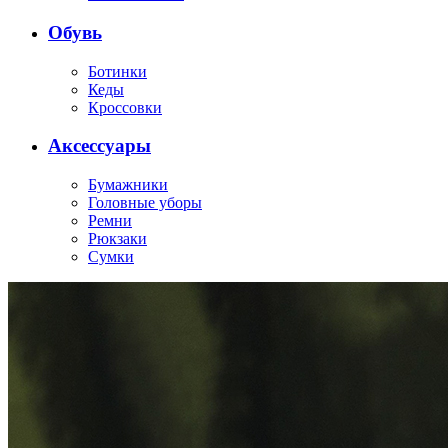
Обувь
Ботинки
Кеды
Кроссовки
Аксессуары
Бумажники
Головные уборы
Ремни
Рюкзаки
Сумки