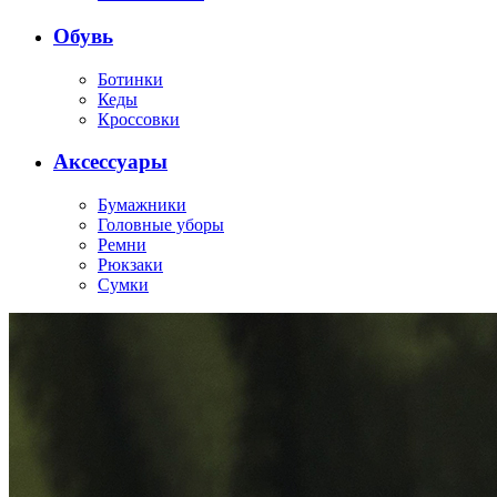
Обувь
Ботинки
Кеды
Кроссовки
Аксессуары
Бумажники
Головные уборы
Ремни
Рюкзаки
Сумки