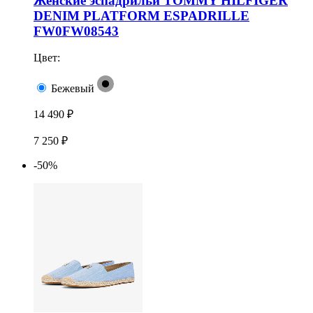
Женские эспадрильи TOMMY HILFIGER
DENIM PLATFORM ESPADRILLE
FW0FW08543
Цвет:
Бежевый
14 490 ₽
7 250 ₽
-50%