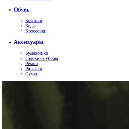
Обувь
Ботинки
Кеды
Кроссовки
Аксессуары
Бумажники
Головные уборы
Ремни
Рюкзаки
Сумки