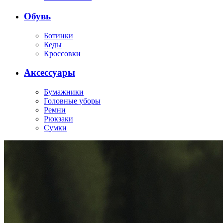
Обувь
Ботинки
Кеды
Кроссовки
Аксессуары
Бумажники
Головные уборы
Ремни
Рюкзаки
Сумки