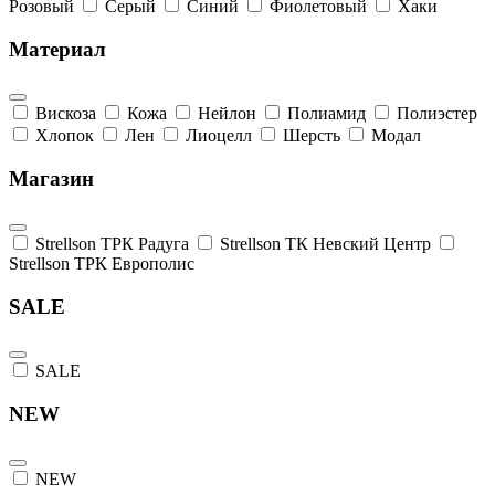
Розовый
Серый
Синий
Фиолетовый
Хаки
Материал
Вискоза
Кожа
Нейлон
Полиамид
Полиэстер
Хлопок
Лен
Лиоцелл
Шерсть
Модал
Магазин
Strellson ТРК Радуга
Strellson ТК Невский Центр
Strellson ТРК Европолис
SALE
SALE
NEW
NEW