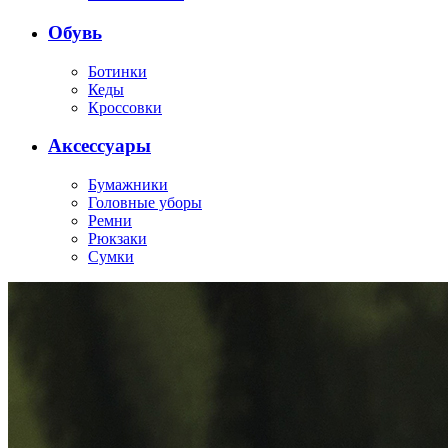
Обувь
Ботинки
Кеды
Кроссовки
Аксессуары
Бумажники
Головные уборы
Ремни
Рюкзаки
Сумки