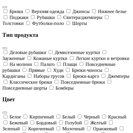
Брюки
Верхняя одежда
Джинсы
Нижнее белье
Пиджаки
Рубашки
Свитера/джемперы
Толстовки
Футболки-поло
Шорты
Тип продукта
Деловые рубашки
Демисезонные куртки
Зауженные
Кожаные куртки
Легкие куртки и ветровки
На молнии
Пальто
Плащи
Повседневные
рубашки
Прямые
Худи
Брюки-чиносы
Кардиганы
Наборы трусов
Брюки-карго
Джемперы
Классические брюки
Повседневные брюки
Повседневные шорты
Бомберы
Цвет
Белое
Кирпичный
Белый
Черный
Красный
Бежевый
Бордовый
Голубой
Желтый
Зеленый
Коричневый
Молочный
Оранжевый