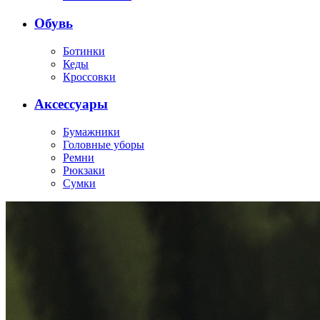
Обувь
Ботинки
Кеды
Кроссовки
Аксессуары
Бумажники
Головные уборы
Ремни
Рюкзаки
Сумки